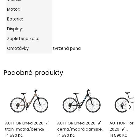
Motor:
Baterie:
Display:
Zapletená kola:
Omotávky:
tvrzená pěna
Podobné produkty
AUTHOR Linea 2026 17"
AUTHOR Linea 2026 19"
AUTHOR Horiz
titan-matná/černá/
černá/modrá dámské
2026 19"
červená dámské kroso
14 590 Kč
krosové kolo
14 590 Kč
bílá/stříbrná
14 590 Kč