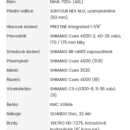
Rám:
hliník 700c (ASL)
Přední vidlice:
SUNTOUR NEX NLO, uzamykatelná
(63 mm)
Hlavové složení:
PRESTINE Integrated 1-1/8"
Převodník:
SHIMANO Cues 4000-2, 40-26 zubů,
170 / 175 mm kliky
Středové složení:
SHIMANO BB-UN101 zapouzdřené
Přesmykač:
SHIMANO Cues 4000 (31.8)
Měnič:
SHIMANO Cues 3020
Řazení:
SHIMANO Cues 4000 (18)
Vícekolečko:
SHIMANO CS-LG300-9, 11-36 zubů
(9)
Řetěz:
KMC XGlide
Náboje:
QUANDO Disc, 32 děr
Brzdy:
TEKTRO HD-T275, kotoučové
hydraulické (6" kotouče)