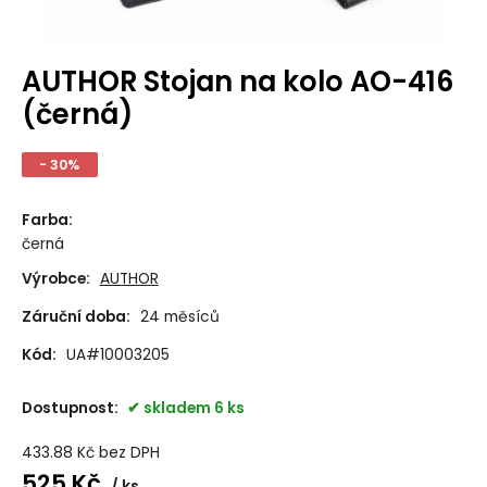
AUTHOR Stojan na kolo AO-416
(černá)
- 30%
Farba
:
černá
Výrobce:
AUTHOR
Záruční doba:
24 měsíců
Kód:
UA#10003205
Dostupnost:
skladem 6 ks
433.88
Kč
bez DPH
525
Kč
ks