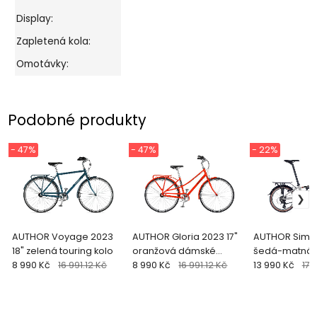
Display:
Zapletená kola:
Omotávky:
Podobné produkty
- 47%
- 47%
- 22%
AUTHOR Voyage 2023
AUTHOR Gloria 2023 17"
AUTHOR Simpl
18" zelená touring kolo
oranžová dámské
šedá-matná t
8 990 Kč
16 991.12 Kč
touring kolo
8 990 Kč
16 991.12 Kč
kolo
13 990 Kč
17 