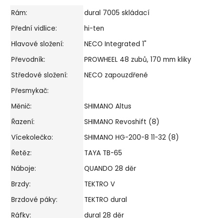
Rám:
dural 7005 skládací
Přední vidlice:
hi-ten
Hlavové složení:
NECO Integrated 1"
Převodník:
PROWHEEL 48 zubů, 170 mm kliky
Středové složení:
NECO zapouzdřené
Přesmykač:
Měnič:
SHIMANO Altus
Řazení:
SHIMANO Revoshift (8)
Vícekolečko:
SHIMANO HG-200-8 11-32 (8)
Řetěz:
TAYA TB-65
Náboje:
QUANDO 28 děr
Brzdy:
TEKTRO V
Brzdové páky:
TEKTRO dural
Ráfky:
dural 28 děr