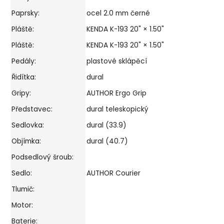
Paprsky:
ocel 2.0 mm černé
Pláště:
KENDA K-193 20" × 1.50"
Pláště:
KENDA K-193 20" × 1.50"
Pedály:
plastové sklápěcí
Řidítka:
dural
Gripy:
AUTHOR Ergo Grip
Představec:
dural teleskopický
Sedlovka:
dural (33.9)
Objímka:
dural (40.7)
Podsedlový šroub:
Sedlo:
AUTHOR Courier
Tlumič:
Motor:
Baterie: