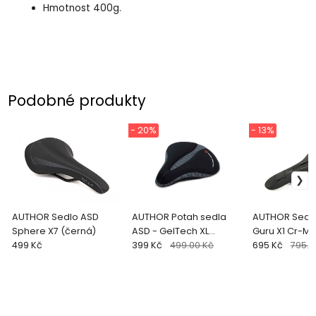
Hmotnost 400g.
Podobné produkty
- 20%
- 13%
AUTHOR Sedlo ASD
AUTHOR Potah sedla
AUTHOR Sedlo
Sphere X7 (černá)
ASD - GelTech XL
499 Kč
(černá)
399 Kč
499.00 Kč
695 Kč
795.0