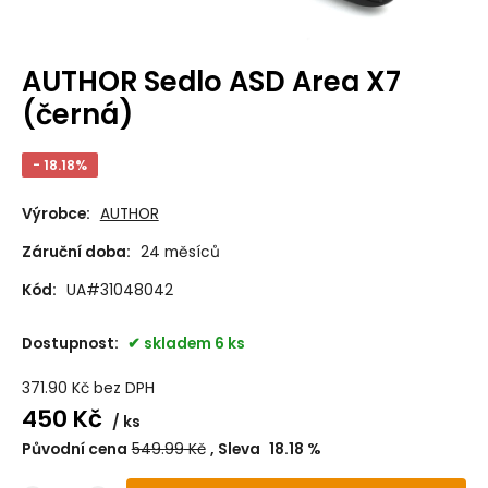
AUTHOR Sedlo ASD Area X7
(černá)
- 18.18%
Výrobce:
AUTHOR
Záruční doba:
24 měsíců
Kód:
UA#31048042
Dostupnost:
skladem 6 ks
371.90
Kč
bez DPH
450
Kč
ks
Původní cena
549.99
Kč
Sleva
18.18
%