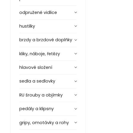
odpružené vidlice
hustilky
brzdy a brzdové doplňky
kliky, náboje, řetězy
hlavové složení
sedla a sedlovky
RU šrouby a objímky
pedály a klipsny
gripy, omotávky a rohy