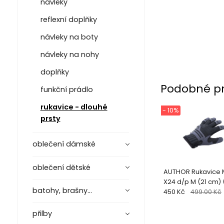
návleky
reflexní doplňky
návleky na boty
návleky na nohy
doplňky
Podobné p
funkční prádlo
rukavice - dlouhé
- 10%
prsty
oblečení dámské
oblečení dětské
AUTHOR Rukavice 
X24 d/p M (21 cm) 
batohy, brašny...
450 Kč
499.00 Kč
přilby