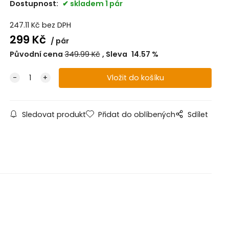
Dostupnost:
skladem 1 pár
247.11
Kč
bez DPH
299
Kč
pár
Původní cena
349.99
Kč
Sleva
14.57
%
Sledovat produkt
Přidat do oblíbených
Sdílet