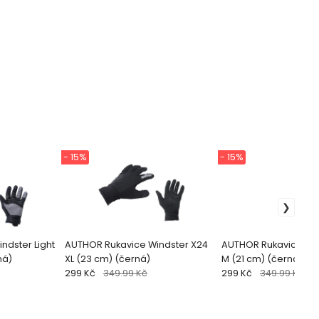
- 15%
- 15%
ndster Light
AUTHOR Rukavice Windster X24
AUTHOR Rukavice Win
ná)
XL (23 cm) (černá)
M (21 cm) (černá)
299 Kč
349.99 Kč
299 Kč
349.99 Kč