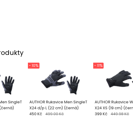
rodukty
- 10%
- 11%
Men SingleT
AUTHOR Rukavice Men SingleT
AUTHOR Rukavice Wi
(černá)
X24 d/p L (22 cm) (černá)
X24 XS (19 cm) (čer
450 Kč
499.00 Kč
399 Kč
449.98 Kč