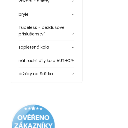
vázání - helmy
brýle
Tubeless - bezdušové
příslušenství
zapletená kola
náhradní díly kola AUTHOR
držáky na řídítka