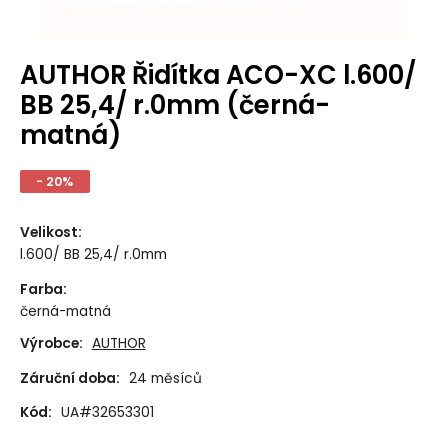
AUTHOR Řidítka ACO-XC l.600/
BB 25,4/ r.0mm (černá-
matná)
- 20%
Velikost
:
l.600/ BB 25,4/ r.0mm
Farba
:
černá-matná
Výrobce:
AUTHOR
Záruční doba:
24 měsíců
Kód:
UA#32653301