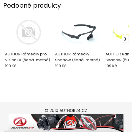
Podobné produkty
AUTHOR Rámečky pro
AUTHOR Rámečky
AUTHOR Rám
Vision LX (šedá-matná)
Shadow (šedá-matná)
Shadow (žlut
199 Kč
199 Kč
neonová/čer
199 Kč
© 2010 AUTHOR24.CZ