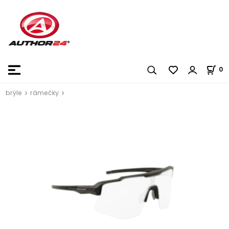
0
brýle
rámečky