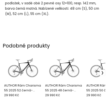
podložek, v sadě obě 2 pevné osy 12×100, resp. 142 mm,
barva černá matná. Nabízené velikosti: 48 cm (S), 50 cm
(M), 52 cm (L), 55 cm (XL).
Podobné produkty
AUTHOR Rám Charisma
AUTHOR Rám Charisma
AUTHOR Rám 
55 2025 52 černá-
55 2025 48 černá-
55 2025 50 č
matná/stříbrná GP2025
29 990 Kč
matná/stříbrná GP2025
29 990 Kč
matná/stříbr
29 990 Kč