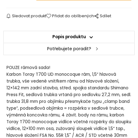
Sledovat produkt
Přidat do oblíbených
Sdílet
Popis produktu
Potřebujete poradit?
POUZE rámová sada!
Karbon Toray T700 UD monocoque rám, 1,5“ hlavová
trubka, vše vedené vnitřkem rámu od hlavové složení,
12×142 mm zadní stavba, střed. spojka standardu Shimano
Press Fit, sedlová trubka vrtaná pro sedlovku 27,2 mm, sedl.
trubka 31,8 mm pro objímku přesmykače typu „clamp band
type“, podsedlová objímka = rozpěrka v sedlové trubce,
výměnná koncovka rámu, 4 závit. body na rámu, karbon
Toray T700 monocoque vidlice včetně rozpěrky do sloupku
vidlice, 12×100 mm osa, zužovaný sloupek vidlice 1,5“ tap.,
hlavové složení FSA No. 55R 1,5" / ACR / STD včetně 30mm