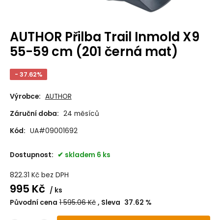
AUTHOR Přilba Trail Inmold X9
55-59 cm (201 černá mat)
- 37.62%
Výrobce:
AUTHOR
Záruční doba:
24 měsíců
Kód:
UA#09001692
Dostupnost:
skladem 6 ks
822.31
Kč
bez DPH
995
Kč
ks
Původní cena
1 595.06
Kč
Sleva
37.62
%