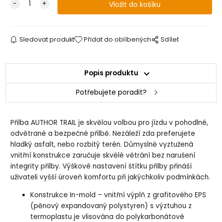
Sledovat produkt
Přidat do oblíbených
Sdílet
Popis produktu
Potřebujete poradit?
Přilba AUTHOR TRAIL je skvělou volbou pro jízdu v pohodlné,
odvětrané a bezpečné přilbě. Nezáleží zda preferujete
hladký asfalt, nebo rozbitý terén. Důmyslně vyztužená
vnitřní konstrukce zaručuje skvělé větrání bez narušení
integrity přilby. Výškové nastavení štítku přilby přináší
uživateli vyšší úroveň komfortu při jakýchkoliv podmínkách.
Konstrukce In-mold – vnitřní výplň z grafitového EPS
(pěnový expandovaný polystyren) s výztuhou z
termoplastu je vlisována do polykarbonátové