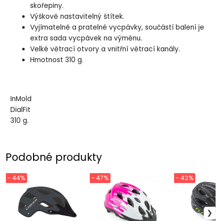
skořepiny.
Výškově nastavitelný štítek.
Vyjímatelné a pratelné vycpávky, součástí balení je
extra sada vycpávek na výměnu.
Velké větrací otvory a vnitřní větrací kanály.
Hmotnost 310 g.
InMold
DialFit
310 g.
Podobné produkty
- 44%
- 47%
- 42%