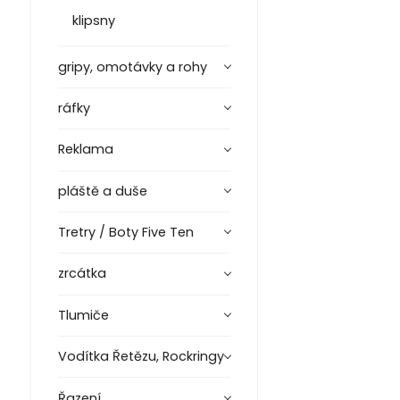
klipsny
gripy, omotávky a rohy
ráfky
Reklama
pláště a duše
Tretry / Boty Five Ten
zrcátka
Tlumiče
Vodítka Řetězu, Rockringy
Řazení