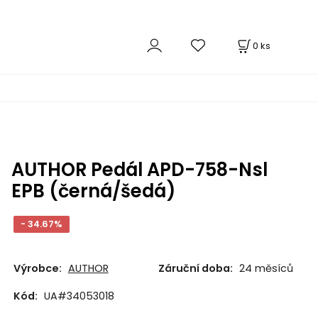
0
ks
AUTHOR Pedál APD-758-Nsl
EPB (černá/šedá)
- 34.67%
Výrobce:
AUTHOR
Záruční doba:
24 měsíců
Kód:
UA#34053018