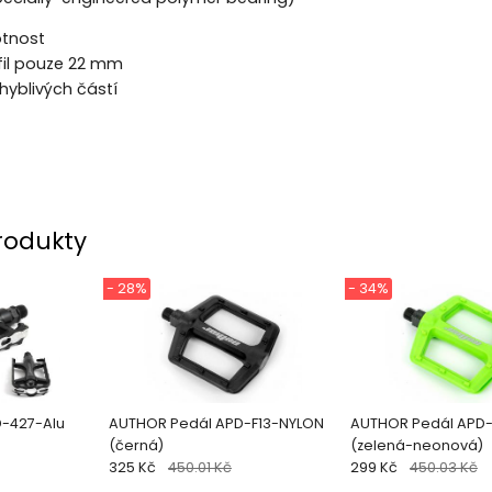
otnost
ofil pouze 22 mm
yblivých částí
rodukty
- 28%
- 34%
-427-Alu
AUTHOR Pedál APD-F13-NYLON
AUTHOR Pedál APD-
(černá)
(zelená-neonová)
325 Kč
450.01 Kč
299 Kč
450.03 Kč