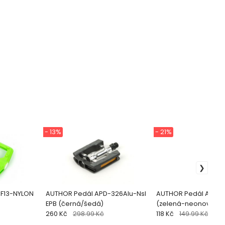
- 13%
- 21%
F13-NYLON
AUTHOR Pedál APD-326Alu-Nsl
AUTHOR Pedál APD-5
EPB (černá/šedá)
(zelená-neonová)
260 Kč
298.99 Kč
118 Kč
149.99 Kč