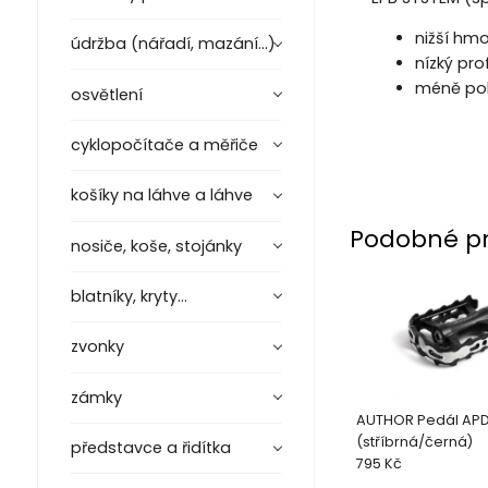
nižší hm
údržba (nářadí, mazání...)
nízký pr
méně poh
osvětlení
cyklopočítače a měřiče
košíky na láhve a láhve
Podobné p
nosiče, koše, stojánky
blatníky, kryty...
zvonky
zámky
AUTHOR Pedál APD
(stříbrná/černá)
představce a řidítka
795 Kč