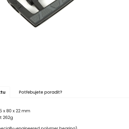
ktu
Potřebujete poradit?
5 x 80 x 22 mm
t 262g
pecially-engineered polymer bearing)