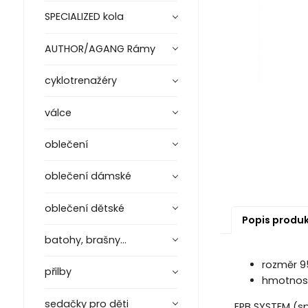
SPECIALIZED kola
AUTHOR/AGANG Rámy
cyklotrenažéry
válce
oblečení
oblečení dámské
oblečení dětské
Popis produ
batohy, brašny...
rozměr 9
přilby
hmotnos
sedačky pro děti
EPB SYSTEM (s