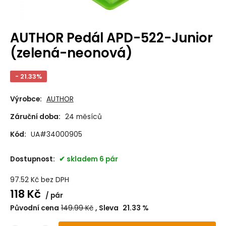
AUTHOR Pedál APD-522-Junior
(zelená-neonová)
- 21.33%
Výrobce:
AUTHOR
Záruční doba:
24 měsíců
Kód:
UA#34000905
Dostupnost:
skladem 6 pár
97.52
Kč
bez DPH
118
Kč
pár
Původní cena
149.99
Kč
Sleva
21.33
%