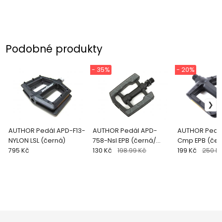
Podobné produkty
- 35%
- 20%
AUTHOR Pedál APD-F13-
AUTHOR Pedál APD-
AUTHOR Pedál
NYLON LSL (černá)
758-Nsl EPB (černá/
Cmp EPB (
795 Kč
šedá)
130 Kč
198.99 Kč
199 Kč
250 K