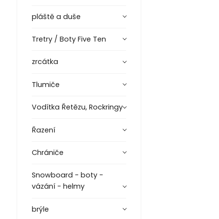
pláště a duše
Tretry / Boty Five Ten
zrcátka
Tlumiče
Vodítka Řetězu, Rockringy
Řazení
Chrániče
Snowboard - boty -
vázání - helmy
brýle