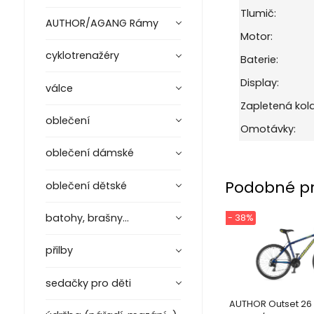
Tlumič:
AUTHOR/AGANG Rámy
Motor:
cyklotrenažéry
Baterie:
Display:
válce
Zapletená kola
oblečení
Omotávky:
oblečení dámské
Podobné p
oblečení dětské
batohy, brašny...
- 38%
přilby
sedačky pro děti
AUTHOR Outset 26 