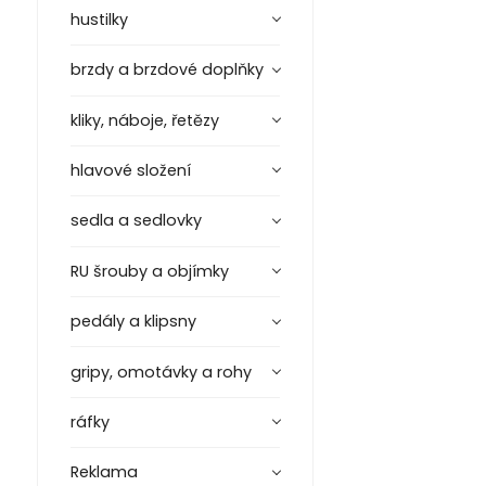
hustilky
brzdy a brzdové doplňky
kliky, náboje, řetězy
hlavové složení
sedla a sedlovky
RU šrouby a objímky
pedály a klipsny
gripy, omotávky a rohy
ráfky
Reklama