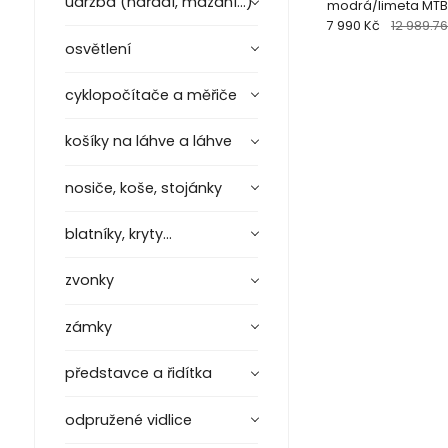
údržba (nářadí, mazání...)
modrá/limeta MTB
7 990 Kč
12 989.76
osvětlení
cyklopočítače a měřiče
košíky na láhve a láhve
nosiče, koše, stojánky
blatníky, kryty...
zvonky
zámky
představce a řidítka
odpružené vidlice