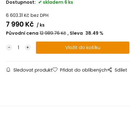
Dostupnost:
skladem 6 ks
6 603.31
Kč
bez DPH
7 990
Kč
ks
Původní cena
12 989.76
Kč
Sleva
38.49
%
Sledovat produkt
Přidat do oblíbených
Sdílet