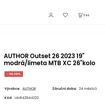
0
ks
AUTHOR Outset 26 2023 19"
modrá/limeta MTB XC 26"kolo
- 38.49%
Výrobce:
AUTHOR
Záruční doba:
24 měsíců
Kód:
UA#42944223