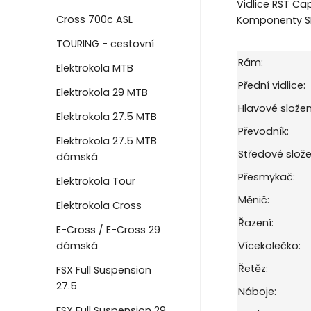
Vidlice RST Ca
Cross 700c ASL
Komponenty S
TOURING - cestovní
Rám:
Elektrokola MTB
Přední vidlice:
Elektrokola 29 MTB
Hlavové složen
Elektrokola 27.5 MTB
Převodník:
Elektrokola 27.5 MTB
Středové slože
dámská
Přesmykač:
Elektrokola Tour
Měnič:
Elektrokola Cross
Řazení:
E-Cross / E-Cross 29
dámská
Vícekolečko:
Řetěz:
FSX Full Suspension
27.5
Náboje:
FSX Full Suspension 29