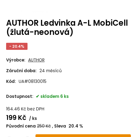
AUTHOR Ledvinka A-L MobiCell
(žlutá-neonová)
- 20.4%
Výrobce:
AUTHOR
Záruční doba:
24 měsíců
Kód:
UA#08130015
Dostupnost:
skladem 6 ks
164.46
Kč
bez DPH
199
Kč
ks
Původní cena
250
Kč
Sleva
20.4
%