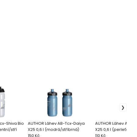
x-Shiva Bio
AUTHOR Láhev AB-Tcx-Daiya
AUTHOR Láhev AB-Tc
ntní/stří
X25 0,6 l (modrá/stříbrná)
X25 0,6 l (perleťová/
150 Kč
110 Kč