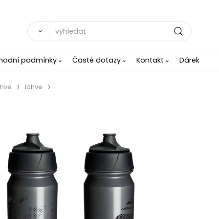
hodní podmínky
Časté dotazy
Kontakt
Dárek
áhve
láhve