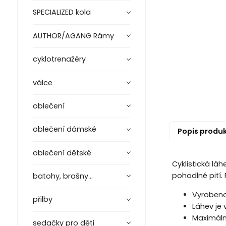
SPECIALIZED kola
AUTHOR/AGANG Rámy
cyklotrenažéry
válce
oblečení
oblečení dámské
Popis produ
oblečení dětské
Cyklistická lá
pohodlné pití.
batohy, brašny...
Vyroben
přilby
Láhev je 
Maximáln
sedačky pro děti