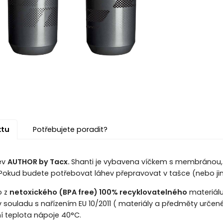
ktu
Potřebujete poradit?
hev
AUTHOR by Tacx.
Shanti je vybavena víčkem s membránou, 
 Pokud budete potřebovat láhev přepravovat v tašce (nebo jin
o z
netoxického (BPA free) 100% recyklovatelného
materiálu
v souladu s nařízením EU 10/2011 ( materiály a předměty určené
í teplota nápoje 40°C.