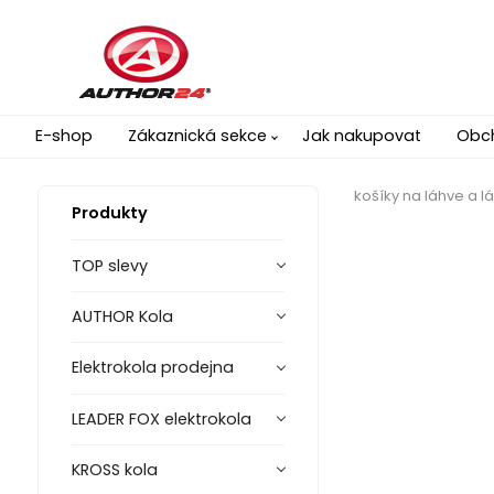
E-shop
Zákaznická sekce
Jak nakupovat
Obc
košíky na láhve a l
Produkty
TOP slevy
AUTHOR Kola
Elektrokola prodejna
LEADER FOX elektrokola
KROSS kola