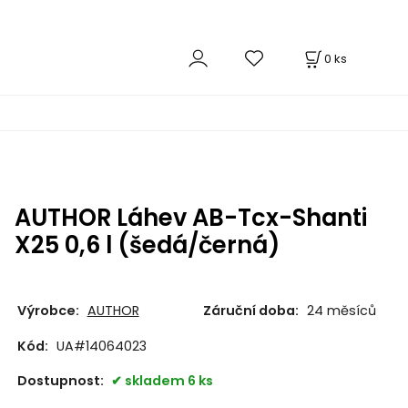
0
ks
AUTHOR Láhev AB-Tcx-Shanti
X25 0,6 l (šedá/černá)
Výrobce:
AUTHOR
Záruční doba:
24 měsíců
Kód:
UA#14064023
Dostupnost:
skladem 6 ks