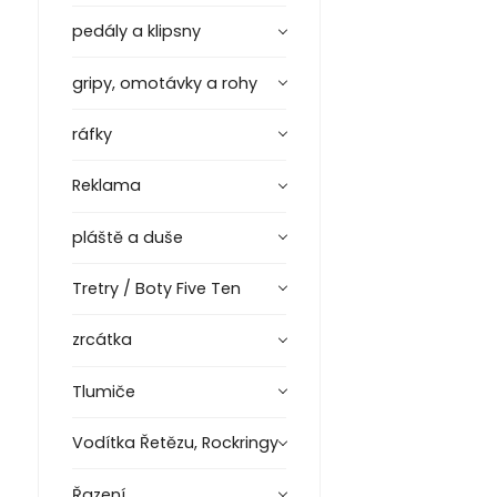
pedály a klipsny
gripy, omotávky a rohy
ráfky
Reklama
pláště a duše
Tretry / Boty Five Ten
zrcátka
Tlumiče
Vodítka Řetězu, Rockringy
Řazení