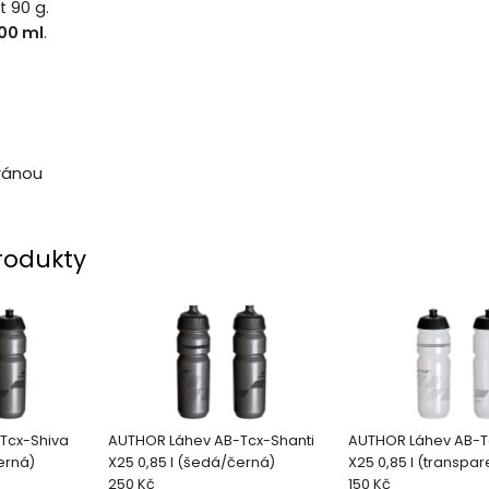
 90 g.
00 ml
.
ránou
rodukty
Tcx-Shiva
AUTHOR Láhev AB-Tcx-Shanti
AUTHOR Láhev AB-Tc
erná)
X25 0,85 l (šedá/černá)
X25 0,85 l (transpare
250 Kč
150 Kč