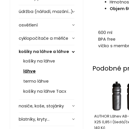
Hmotnost
Objem 6
údržba (nářadí, mazání...)
osvětlení
600 ml
cyklopočítače a měřiče
BPA free
víčko s memb
košíky na láhve a láhve
košíky na láhve
Podobné p
láhve
termo láhve
košíky na láhve Tacx
nosiče, koše, stojánky
AUTHOR Láhev AB-
blatníky, kryty...
X25 0,85 l (šedá/č
140 Kč