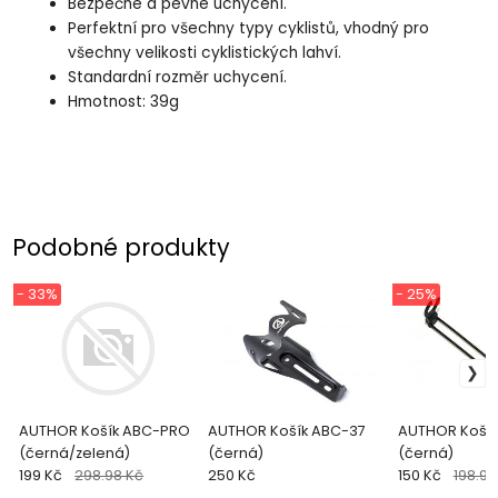
Bezpečné a pevné uchycení.
Perfektní pro všechny typy cyklistů, vhodný pro
všechny velikosti cyklistických lahví.
Standardní rozměr uchycení.
Hmotnost: 39g
Podobné produkty
- 33%
- 25%
AUTHOR Košík ABC-PRO
AUTHOR Košík ABC-37
AUTHOR Košík
(černá/zelená)
(černá)
(černá)
199 Kč
298.98 Kč
250 Kč
150 Kč
198.99