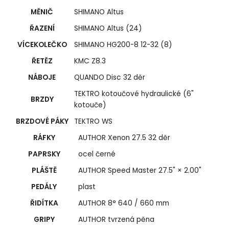
MĚNIČ
SHIMANO Altus
ŘAZENÍ
SHIMANO Altus (24)
VÍCEKOLEČKO
SHIMANO HG200-8 12-32 (8)
ŘETĚZ
KMC Z8.3
NÁBOJE
QUANDO Disc 32 děr
TEKTRO kotoučové hydraulické (6"
BRZDY
kotouče)
BRZDOVÉ PÁKY
TEKTRO WS
RÁFKY
AUTHOR Xenon 27.5 32 děr
PAPRSKY
ocel černé
PLÁŠTĚ
AUTHOR Speed Master 27.5" × 2.00"
PEDÁLY
plast
ŘIDÍTKA
AUTHOR 8° 640 / 660 mm
GRIPY
AUTHOR tvrzená pěna