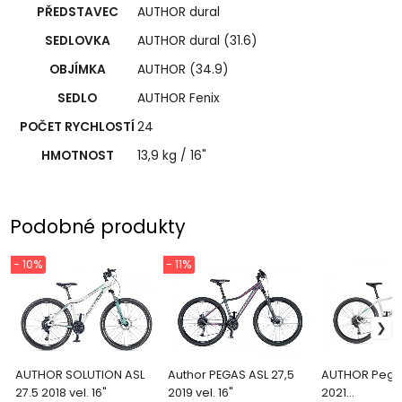
PŘEDSTAVEC
AUTHOR dural
SEDLOVKA
AUTHOR dural (31.6)
OBJÍMKA
AUTHOR (34.9)
SEDLO
AUTHOR Fenix
POČET RYCHLOSTÍ
24
HMOTNOST
13,9 kg / 16"
Podobné produkty
- 10%
- 11%
AUTHOR SOLUTION ASL
Author PEGAS ASL 27,5
AUTHOR Pegas
27.5 2018 vel. 16"
2019 vel. 16"
2021