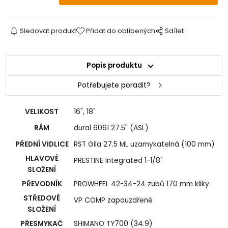
Sledovat produkt
Přidat do oblíbených
Sdílet
Popis produktu
Potřebujete poradit?
VELIKOST
16", 18"
RÁM
dural 6061 27.5" (ASL)
PŘEDNÍ VIDLICE
RST Gila 27.5 ML uzamykatelná (100 mm)
HLAVOVÉ
PRESTINE Integrated 1-1/8"
SLOŽENÍ
PŘEVODNÍK
PROWHEEL 42-34-24 zubů 170 mm kliky
STŘEDOVÉ
VP COMP zapouzdřené
SLOŽENÍ
PŘESMYKAČ
SHIMANO TY700 (34.9)