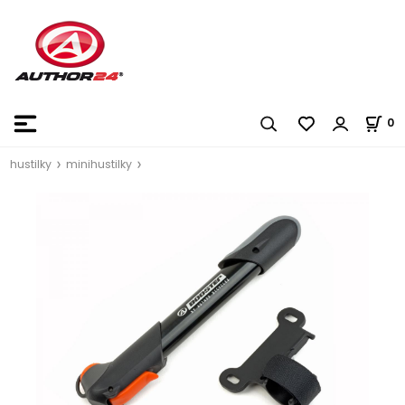
0
hustilky
minihustilky