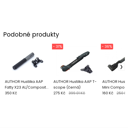
Podobné produkty
- 31%
- 36%
AUTHOR Hustilka AAP
AUTHOR Hustilka AAP T-
AUTHOR Hustil
Fatty X23 AL/Composite
scope (černá)
Mini Composite (čer
(černá)
350 Kč
275 Kč
399.01 Kč
šedá)
160 Kč
250 K