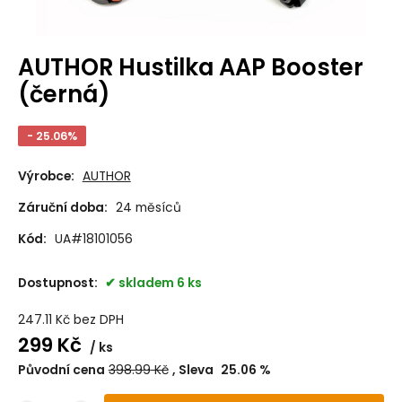
AUTHOR Hustilka AAP Booster
(černá)
- 25.06%
Výrobce:
AUTHOR
Záruční doba:
24 měsíců
Kód:
UA#18101056
Dostupnost:
skladem 6 ks
247.11
Kč
bez DPH
299
Kč
ks
Původní cena
398.99
Kč
Sleva
25.06
%