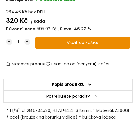
264.46
Kč
bez DPH
320
Kč
sada
Původní cena
595.02
Kč
Sleva
46.22
%
Sledovat produkt
Přidat do oblíbených
Sdílet
Popis produktu
Potřebujete poradit?
* 1 1/8"; d. 28.6x34x30; H:17,1+14.4=31,5mm, * Materiál: AL6061
/ ocel (kroužek na korunku vidlice) * kuličková ložiska