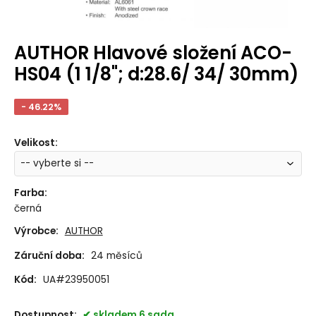
AUTHOR Hlavové složení ACO-
HS04 (1 1/8"; d:28.6/ 34/ 30mm)
- 46.22%
Velikost
:
Farba
:
černá
Výrobce:
AUTHOR
Záruční doba:
24 měsíců
Kód:
UA#23950051
Dostupnost:
skladem 6 sada