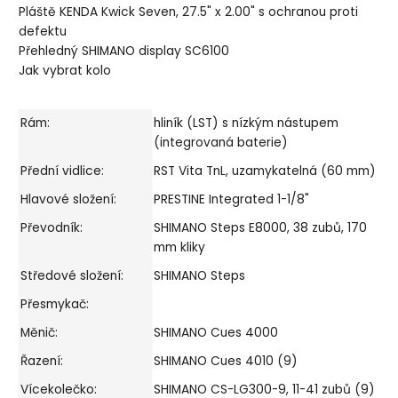
Pláště KENDA Kwick Seven, 27.5" x 2.00" s ochranou proti
defektu
Přehledný SHIMANO display SC6100
Jak vybrat kolo
Rám:
hliník (LST) s nízkým nástupem
(integrovaná baterie)
Přední vidlice:
RST Vita TnL, uzamykatelná (60 mm)
Hlavové složení:
PRESTINE Integrated 1-1/8"
Převodník:
SHIMANO Steps E8000, 38 zubů, 170
mm kliky
Středové složení:
SHIMANO Steps
Přesmykač:
Měnič:
SHIMANO Cues 4000
Řazení:
SHIMANO Cues 4010 (9)
Vícekolečko:
SHIMANO CS-LG300-9, 11-41 zubů (9)