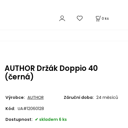
0
ks
AUTHOR Držák Doppio 40
(černá)
Výrobce:
AUTHOR
Záruční doba:
24 měsíců
Kód:
UA#12060128
Dostupnost:
skladem 6 ks