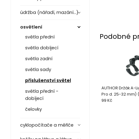
údržba (nářadí, mazání...)
osvětlení
Podobné p
světla přední
světla dobíjecí
světla zadní
světla sady
příslušenství světel
AUTHOR Držák A-Li
světla přední -
Pro d. 25-32 mm) 
dobíjecí
99 Kč
čelovky
cyklopočítače a měřiče