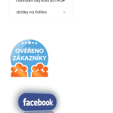
náhradní díly kola AUTHOR
držáky na řídítka