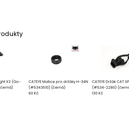
rodukty
ght X3 (Go-
CATEYE Matice pro držáky H-34N
CATEYE Držák CAT SP1
(černá)
(#5343510) (černá)
(#534-2280) (če
60 Kč
130 Kč