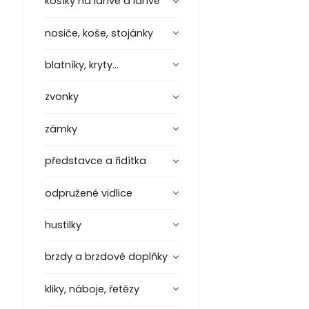
košíky na láhve a láhve
nosiče, koše, stojánky
blatníky, kryty...
zvonky
zámky
představce a řidítka
odpružené vidlice
hustilky
brzdy a brzdové doplňky
kliky, náboje, řetězy