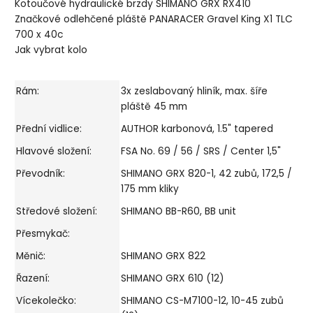
Kotoučové hydraulické brzdy SHIMANO GRX RX410
Značkové odlehčené pláště PANARACER Gravel King X1 TLC
700 x 40c
Jak vybrat kolo
Rám:
3x zeslabovaný hliník, max. šíře
pláště 45 mm
Přední vidlice:
AUTHOR karbonová, 1.5" tapered
Hlavové složení:
FSA No. 69 / 56 / SRS / Center 1,5"
Převodník:
SHIMANO GRX 820-1, 42 zubů, 172,5 /
175 mm kliky
Středové složení:
SHIMANO BB-R60, BB unit
Přesmykač:
Měnič:
SHIMANO GRX 822
Řazení:
SHIMANO GRX 610 (12)
Vícekolečko:
SHIMANO CS-M7100-12, 10-45 zubů