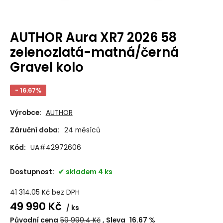
AUTHOR Aura XR7 2026 58
zelenozlatá-matná/černá
Gravel kolo
- 16.67%
Výrobce:
AUTHOR
Záruční doba:
24 měsíců
Kód:
UA#42972606
Dostupnost:
skladem 4 ks
41 314.05
Kč
bez DPH
49 990
Kč
ks
Původní cena
59 990.4
Kč
Sleva
16.67
%