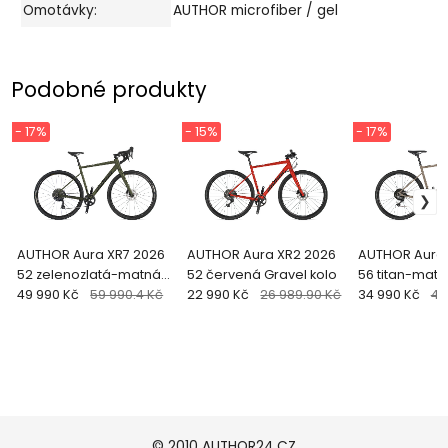
Omotávky:
AUTHOR microfiber / gel
Podobné produkty
- 17%
- 15%
- 17%
AUTHOR Aura XR7 2026
AUTHOR Aura XR2 2026
AUTHOR Aura 
52 zelenozlatá-matná/
52 červená Gravel kolo
56 titan-mat
černá Gravel kolo
49 990 Kč
59 990.4 Kč
22 990 Kč
26 989.90 Kč
Gravel kolo
34 990 Kč
41
© 2010 AUTHOR24.CZ