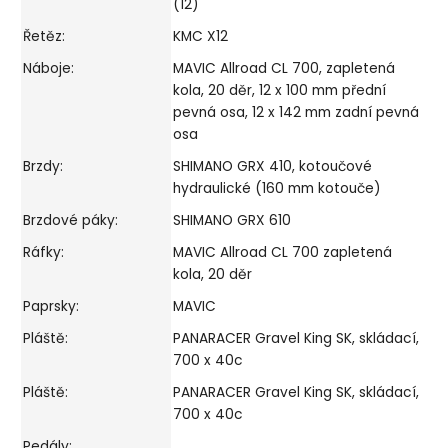
(12)
Řetěz:
KMC X12
Náboje:
MAVIC Allroad CL 700, zapletená
kola, 20 děr, 12 x 100 mm přední
pevná osa, 12 x 142 mm zadní pevná
osa
Brzdy:
SHIMANO GRX 410, kotoučové
hydraulické (160 mm kotouče)
Brzdové páky:
SHIMANO GRX 610
Ráfky:
MAVIC Allroad CL 700 zapletená
kola, 20 děr
Paprsky:
MAVIC
Pláště:
PANARACER Gravel King SK, skládací,
700 x 40c
Pláště:
PANARACER Gravel King SK, skládací,
700 x 40c
Pedály: