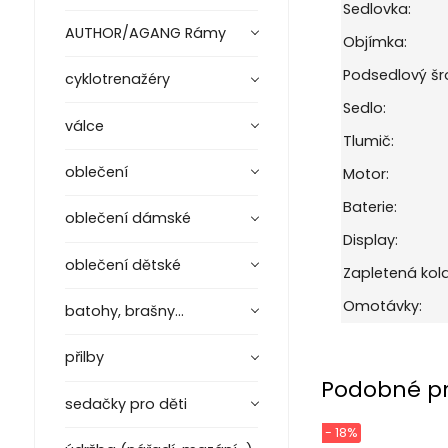
Sedlovka:
AUTHOR/AGANG Rámy
Objímka:
Podsedlový šr
cyklotrenažéry
Sedlo:
válce
Tlumič:
oblečení
Motor:
Baterie:
oblečení dámské
Display:
oblečení dětské
Zapletená kola
Omotávky:
batohy, brašny...
přilby
Podobné p
sedačky pro děti
- 18%