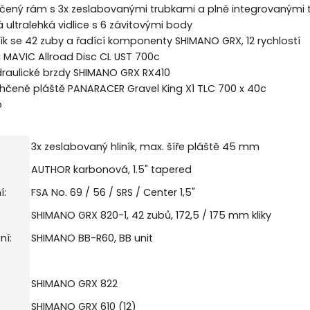
ehčený rám s 3x zeslabovanými trubkami a plně integrovanými
ultralehká vidlice s 6 závitovými body
 se 42 zuby a řadící komponenty SHIMANO GRX, 12 rychlostí
 MAVIC Allroad Disc CL UST 700c
raulické brzdy SHIMANO GRX RX410
hčené pláště PANARACER Gravel King X1 TLC 700 x 40c
o
3x zeslabovaný hliník, max. šíře pláště 45 mm
AUTHOR karbonová, 1.5" tapered
í:
FSA No. 69 / 56 / SRS / Center 1,5"
SHIMANO GRX 820-1, 42 zubů, 172,5 / 175 mm kliky
ní:
SHIMANO BB-R60, BB unit
SHIMANO GRX 822
SHIMANO GRX 610 (12)