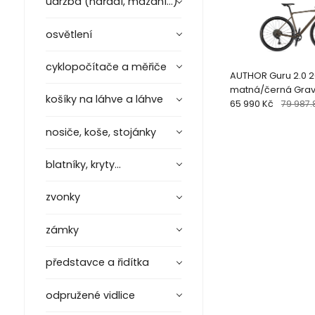
údržba (nářadí, mazání...)
osvětlení
cyklopočítače a měřiče
AUTHOR Guru 2.0 20
matná/černá Grav
košíky na láhve a láhve
65 990 Kč
79 987.
nosiče, koše, stojánky
blatníky, kryty...
zvonky
zámky
představce a řidítka
odpružené vidlice