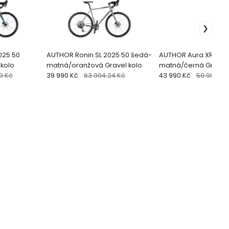
025 50
AUTHOR Ronin SL 2025 50 šedá-
AUTHOR Aura XR7 2025
 kolo
matná/oranžová Gravel kolo
matná/černá Gravel 
9 Kč
39 990 Kč
63 994.24 Kč
43 990 Kč
59 989.09