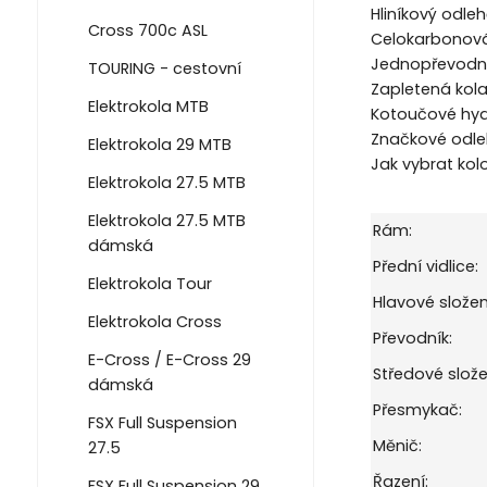
Hliníkový odl
Cross 700c ASL
Celokarbonová 
Jednopřevodník
TOURING - cestovní
Zapletená kola
Elektrokola MTB
Kotoučové hyd
Značkové odle
Elektrokola 29 MTB
Jak vybrat kol
Elektrokola 27.5 MTB
Elektrokola 27.5 MTB
Rám:
dámská
Přední vidlice:
Elektrokola Tour
Hlavové složen
Elektrokola Cross
Převodník:
E-Cross / E-Cross 29
Středové slože
dámská
Přesmykač:
FSX Full Suspension
Měnič:
27.5
Řazení:
FSX Full Suspension 29