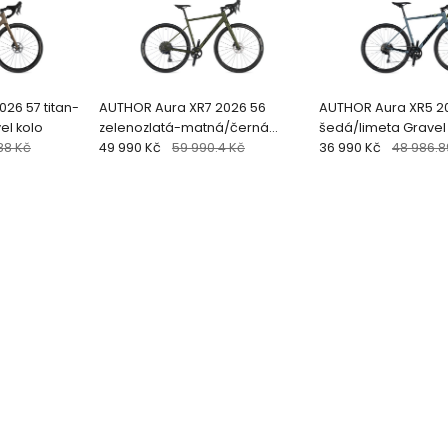
26 57 titan-
AUTHOR Aura XR7 2026 56
AUTHOR Aura XR5 2
el kolo
zelenozlatá-matná/černá
šedá/limeta Gravel
88 Kč
Gravel kolo
49 990 Kč
59 990.4 Kč
36 990 Kč
48 986.8