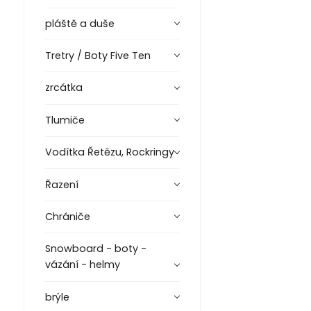
pláště a duše
Tretry / Boty Five Ten
zrcátka
Tlumiče
Vodítka Řetězu, Rockringy
Řazení
Chrániče
Snowboard - boty -
vázání - helmy
brýle