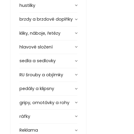
hustilky
brzdy a brzdové doplňky
kliky, náboje, řetězy
hlavové složení
sedla a sedlovky
RU šrouby a objímky
pedály a klipsny
gripy, omotávky a rohy
ráfky
Reklama