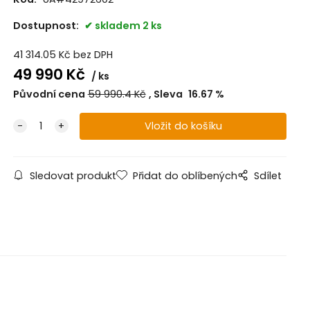
Dostupnost:
skladem 2 ks
41 314.05
Kč
bez DPH
49 990
Kč
ks
Původní cena
59 990.4
Kč
Sleva
16.67
%
Sledovat produkt
Přidat do oblíbených
Sdílet