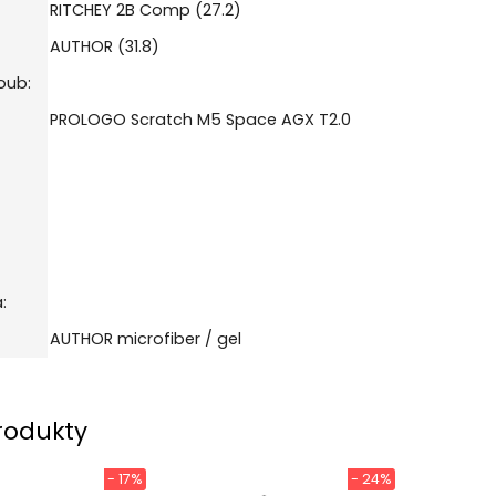
RITCHEY 2B Comp (27.2)
AUTHOR (31.8)
oub:
PROLOGO Scratch M5 Space AGX T2.0
:
AUTHOR microfiber / gel
rodukty
- 17%
- 24%