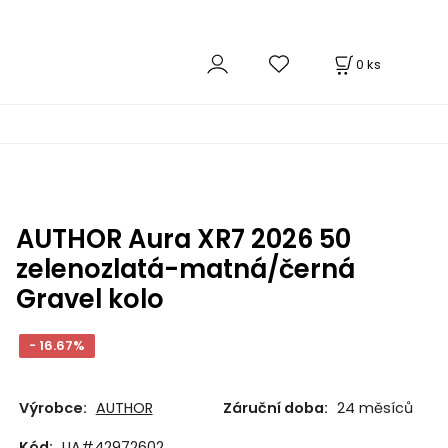
0
ks
AUTHOR Aura XR7 2026 50
zelenozlatá-matná/černá
Gravel kolo
- 16.67%
Výrobce:
AUTHOR
Záruční doba:
24 měsíců
Kód:
UA#42972602