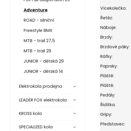
Vícekolečko:
Adventure
Řetěz:
ROAD - silniční
Náboje:
Freestyle BMX
Brzdy:
MTB - trail 27,5
Brzdové páky:
MTB - trail 29
Ráfky:
JUNIOR - dětská 29
Paprsky:
JUNIOR - dětská 14
Pláště:
Pláště:
Elektrokola prodejna
Pedály:
LEADER FOX elektrokola
Řidítka:
KROSS kola
Gripy:
Představec:
SPECIALIZED kola