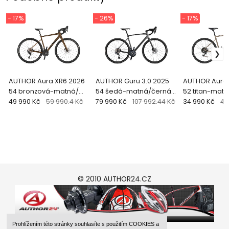
- 17%
- 26%
- 17%
AUTHOR Aura XR6 2026
AUTHOR Guru 3.0 2025
AUTHOR Aura 
54 bronzová-matná/
54 šedá-matná/černá
52 titan-mat
černá Gravel kolo
49 990 Kč
59 990.4 Kč
Gravel kolo
79 990 Kč
107 992.44 Kč
Gravel kolo
34 990 Kč
41
© 2010 AUTHOR24.CZ
Prohlížením této stránky souhlasíte s použitím COOKIES a