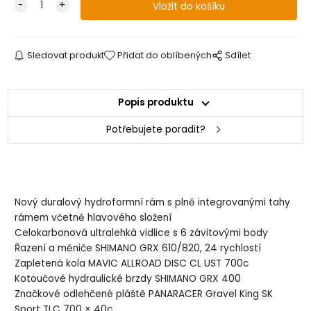
Sledovat produkt
Přidat do oblíbených
Sdílet
Popis produktu
Potřebujete poradit?
Nový duralový hydroformní rám s plně integrovanými tahy
rámem včetně hlavového složení
Celokarbonová ultralehká vidlice s 6 závitovými body
Řazení a měniče SHIMANO GRX 610/820, 24 rychlostí
Zapletená kola MAVIC ALLROAD DISC CL UST 700c
Kotoučové hydraulické brzdy SHIMANO GRX 400
Značkové odlehčené pláště PANARACER Gravel King SK
Sport TLC 700 × 40c