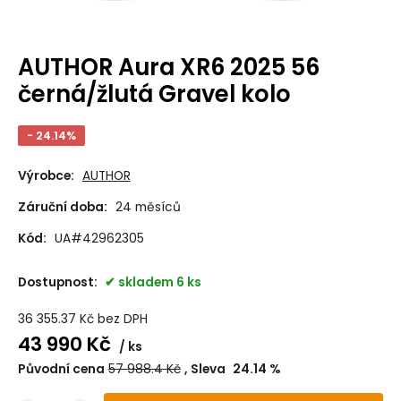
AUTHOR Aura XR6 2025 56
černá/žlutá Gravel kolo
- 24.14%
Výrobce:
AUTHOR
Záruční doba:
24 měsíců
Kód:
UA#42962305
Dostupnost:
skladem 6 ks
36 355.37
Kč
bez DPH
43 990
Kč
ks
Původní cena
57 988.4
Kč
Sleva
24.14
%