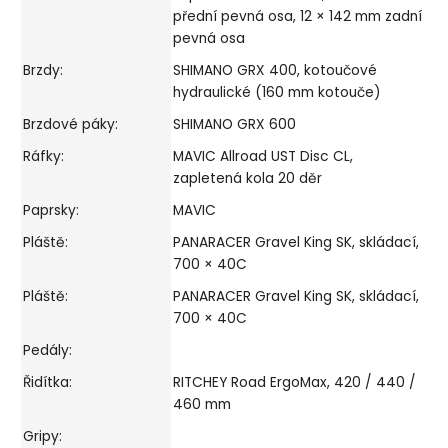
přední pevná osa, 12 × 142 mm zadní
pevná osa
Brzdy:
SHIMANO GRX 400, kotoučové
hydraulické (160 mm kotouče)
Brzdové páky:
SHIMANO GRX 600
Ráfky:
MAVIC Allroad UST Disc CL,
zapletená kola 20 děr
Paprsky:
MAVIC
Pláště:
PANARACER Gravel King SK, skládací,
700 × 40C
Pláště:
PANARACER Gravel King SK, skládací,
700 × 40C
Pedály:
Řidítka:
RITCHEY Road ErgoMax, 420 / 440 /
460 mm
Gripy: