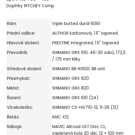
Doplňky RITCHEY Comp
Rám:
triple butted dural 6061
Přední vidlice:
AUTHOR karbonová, 1.5" tapered
Hlavové složení:
PRESTINE Integrated, 1.5" tapered
Převodník:
SHIMANO GRX 610, 46-30 zubů, 172,5
/ 175 mm kliky
Středové složení:
SHIMANO BB-RS501, BB unit
Přesmykač:
SHIMANO GRX 820
Měnič:
SHIMANO GRX 820
Řazení:
SHIMANO GRX 610 (24)
Vícekolečko:
SHIMANO CS-HG710-12, 11-36 (12)
Řetěz:
KMC X12
Náboje:
MAVIC Allroad UST Disc CL,
zapletená kola 20 děr, 12 × 100 mm