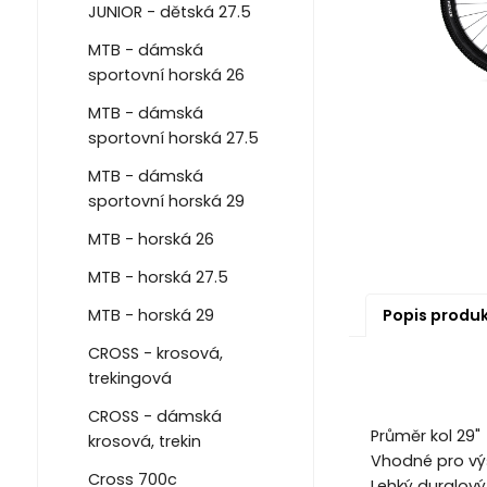
JUNIOR - dětská 27.5
MTB - dámská
sportovní horská 26
MTB - dámská
sportovní horská 27.5
MTB - dámská
sportovní horská 29
MTB - horská 26
MTB - horská 27.5
Popis produ
MTB - horská 29
CROSS - krosová,
trekingová
CROSS - dámská
Průměr kol 29"
krosová, trekin
Vhodné pro výš
Cross 700c
Lehký duralov