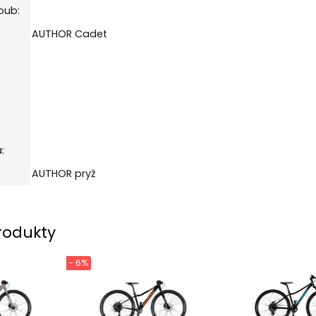
oub:
AUTHOR Cadet
:
AUTHOR pryž
rodukty
- 6%