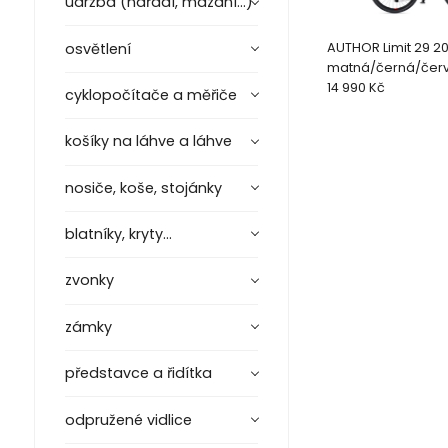
údržba (nářadí, mazání...)
osvětlení
AUTHOR Limit 29 202
matná/černá/červ
29
14 990 Kč
cyklopočítače a měřiče
košíky na láhve a láhve
nosiče, koše, stojánky
blatníky, kryty...
zvonky
zámky
představce a řidítka
odpružené vidlice