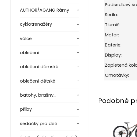
Podsedlový šr
AUTHOR/AGANG Rámy
Sedlo:
cyklotrenažéry
Tlumič:
Motor:
válce
Baterie:
oblečení
Display:
Zapletená kola
oblečení dámské
Omotávky:
oblečení dětské
batohy, brašny...
Podobné p
přilby
sedačky pro děti