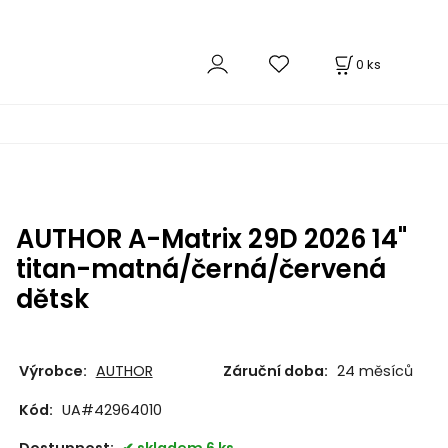
0
ks
AUTHOR A-Matrix 29D 2026 14"
titan-matná/černá/červená
dětsk
Výrobce:
AUTHOR
Záruční doba:
24 měsíců
Kód:
UA#42964010
Dostupnost:
skladem 6 ks