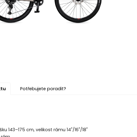
ktu
Potřebujete poradit?
ku 143–175 cm, velikost rámu 14"/16"/18"
ý rám