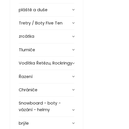
pláště a duše
Tretry / Boty Five Ten
zrcátka
Tlumiče
Vodítka Řetězu, Rockringy
Řazení
Chrániče
Snowboard - boty -
vázání - helmy
brýle