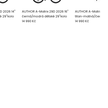
D 2026 14"
AUTHOR A-Matrix 29D 2026 16"
AUTHOR A-Matrix 29D
é 29"kolo
černá/modrá dětské 29"kolo
titan-matná/černá/
14 990 Kč
dětsk
14 990 Kč