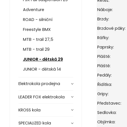
Řetěz:
Adventure
Náboje:
Brzdy:
ROAD - silniční
Brzdové páky:
Freestyle BMX
Ráfky:
MTB - trail 27,5
Paprsky:
MTB - trail 29
Pláště:
JUNIOR - dětská 29
Pláště:
JUNIOR - dětská 14
Pedály:
Elektrokola prodejna
Řidítka:
Gripy:
LEADER FOX elektrokola
Představec:
KROSS kola
Sedlovka:
Objímka:
SPECIALIZED kola