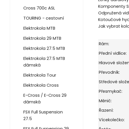
Komponenty SHI
Cross 700c ASL
Odpružená vidl
TOURING - cestovní
Kotoučové hyd
Jak vybrat kol
Elektrokola MTB
Elektrokola 29 MTB
Rám:
Elektrokola 27.5 MTB
Přední vidlice:
Elektrokola 27.5 MTB
Hlavové složen
dámská
Převodník:
Elektrokola Tour
Středové slože
Elektrokola Cross
Přesmykač:
E-Cross / E-Cross 29
Měnič:
dámská
Řazení:
FSX Full Suspension
27.5
Vícekolečko:
FSX Full Suspension 29