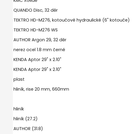
KMC XGlide
QUANDO Disc, 32 děr
TEKTRO HD-M276, kotoučové hydraulické (6" kotouče)
TEKTRO HD-M276 WS
AUTHOR Argon 29, 32 děr
nerez ocel 1.8 mm černé
KENDA Aptor 29" x 2.10"
KENDA Aptor 29" x 2.10"
plast
hliník, rise 20 mm, 660mm
hliník
hliník (27.2)
AUTHOR (31.8)