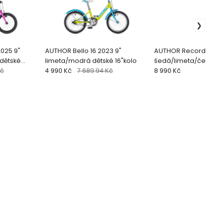
025 9"
AUTHOR Bello 16 2023 9"
AUTHOR Record 16 20
 dětské
limeta/modrá dětské 16"kolo
šedá/limeta/červen
Kč
4 990 Kč
7 689.94 Kč
16"kolo
8 990 Kč