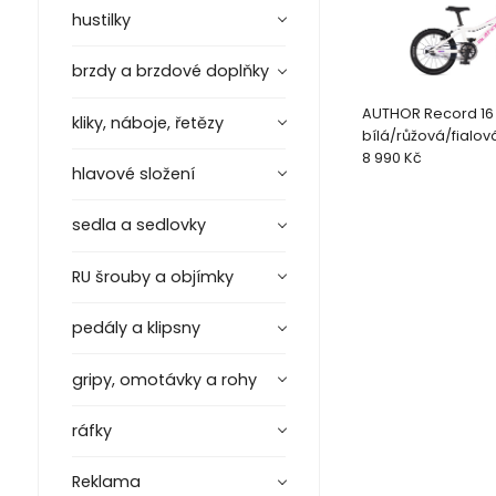
hustilky
brzdy a brzdové doplňky
AUTHOR Record 16 
kliky, náboje, řetězy
bílá/růžová/fialov
16"kolo
8 990 Kč
hlavové složení
sedla a sedlovky
RU šrouby a objímky
pedály a klipsny
gripy, omotávky a rohy
ráfky
Reklama