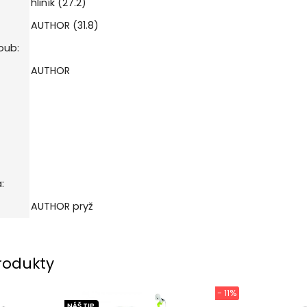
hliník (27.2)
AUTHOR (31.8)
oub:
AUTHOR
:
AUTHOR pryž
rodukty
- 11%
NÁŠ TIP