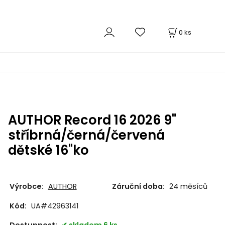
0
ks
AUTHOR Record 16 2026 9"
stříbrná/černá/červená
dětské 16"ko
Výrobce:
AUTHOR
Záruční doba:
24 měsíců
Kód:
UA#42963141
Dostupnost:
skladem 6 ks