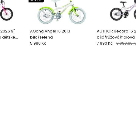
2026 9"
AGang Angel 16 2013
AUTHOR Record 16 2
á dětské
bílo/zelená
bílá/růžová/fialová
5 990 Kč
16"kolo
7 990 Kč
8 989.65 