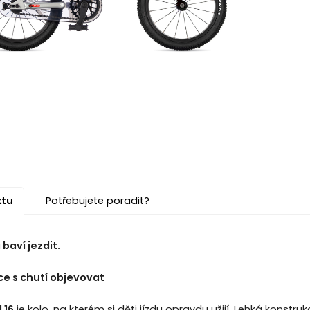
ktu
Potřebujete poradit?
 baví jezdit.
ce s chutí objevovat
 16
je kolo, na kterém si děti jízdu opravdu užijí. Lehká konstru