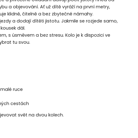
ybu a objevování. Ať už dítě vyráží na první metry,
uje klidně, čitelně a bez zbytečné námahy.
ezdy a dodají dítěti jistotu. Jakmile se rozjede samo,
 kousek dál.
pem, s úsměvem a bez stresu. Kolo je k dispozici ve
ybrat tu svou.
 malé ruce
ěných cestách
objevovat svět na dvou kolech.