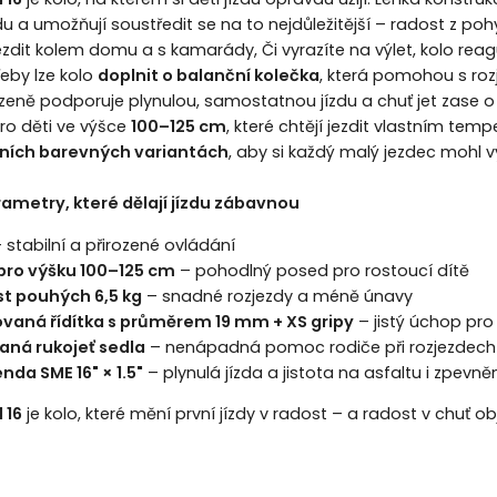
u a umožňují soustředit se na to nejdůležitější – radost z poh
ezdit kolem domu a s kamarády, Či vyrazíte na výlet, kolo reag
eby lze kolo
doplnit o balanční kolečka
, která pomohou s rozj
ozeně podporuje plynulou, samostatnou jízdu a chuť jet zase o
pro děti ve výšce
100–125 cm
, které chtějí jezdit vlastním tem
vních barevných variantách
, aby si každý malý jezdec mohl v
ametry, které dělají jízdu zábavnou
 stabilní a přirozené ovládání
ro výšku 100–125 cm
– pohodlný posed pro rostoucí dítě
t pouhých 6,5 kg
– snadné rozjezdy a méně únavy
aná řídítka s průměrem 19 mm + XS gripy
– jistý úchop pro
aná rukojeť sedla
– nenápadná pomoc rodiče při rozjezdech
nda SME 16" × 1.5"
– plynulá jízda a jistota na asfaltu i zpevn
 16
je kolo, které mění první jízdy v radost – a radost v chuť 