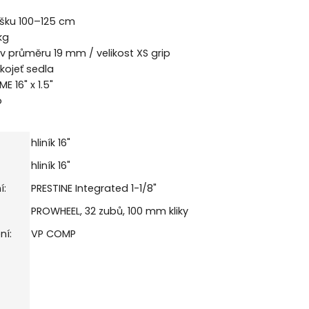
šku 100–125 cm
kg
v průměru 19 mm / velikost XS grip
kojeť sedla
E 16" x 1.5"
o
hliník 16"
hliník 16"
í:
PRESTINE Integrated 1-1/8"
PROWHEEL, 32 zubů, 100 mm kliky
ní:
VP COMP