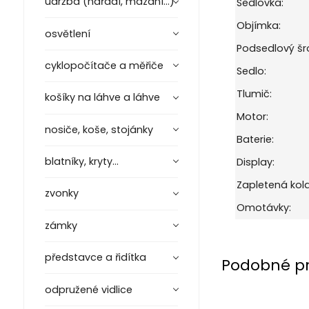
údržba (nářadí, mazání...)
Sedlovka:
Objímka:
osvětlení
Podsedlový šr
cyklopočítače a měřiče
Sedlo:
Tlumič:
košíky na láhve a láhve
Motor:
nosiče, koše, stojánky
Baterie:
blatníky, kryty...
Display:
Zapletená kola
zvonky
Omotávky:
zámky
představce a řidítka
Podobné p
odpružené vidlice