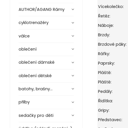
Vícekolečko:
AUTHOR/AGANG Rámy
Řetěz:
cyklotrenažéry
Náboje:
Brzdy:
válce
Brzdové páky:
oblečení
Ráfky:
oblečení dámské
Paprsky:
Pláště:
oblečení dětské
Pláště:
batohy, brašny...
Pedály:
Řidítka:
přilby
Gripy:
sedačky pro děti
Představec: