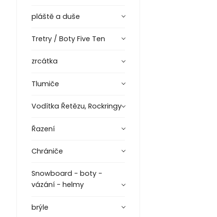
pláště a duše
Tretry / Boty Five Ten
zrcátka
Tlumiče
Vodítka Řetězu, Rockringy
Řazení
Chrániče
Snowboard - boty -
vázání - helmy
brýle