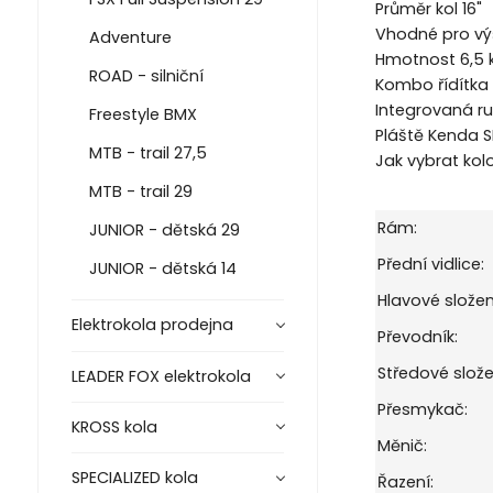
Průměr kol 16"
Vhodné pro vý
Adventure
Hmotnost 6,5 
ROAD - silniční
Kombo řídítka 
Integrovaná ru
Freestyle BMX
Pláště Kenda SM
MTB - trail 27,5
Jak vybrat kol
MTB - trail 29
Rám:
JUNIOR - dětská 29
Přední vidlice:
JUNIOR - dětská 14
Hlavové složen
Elektrokola prodejna
Převodník:
Středové slože
LEADER FOX elektrokola
Přesmykač:
KROSS kola
Měnič:
SPECIALIZED kola
Řazení: