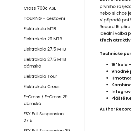
prvního rozjezd
Cross 700c ASL
nebo si chce j
TOURING - cestovní
V případě potř
Record 16 přir
Elektrokola MTB
Ideální volba 
Elektrokola 29 MTB
třech atrakti
Elektrokola 27.5 MTB
Technické par
Elektrokola 27.5 MTB
16" kola
–
dámská
Vhodné p
Elektrokola Tour
Hmotnos
Kombinov
Elektrokola Cross
Integrov
E-Cross / E-Cross 29
Pláště Ke
dámská
Author Record
FSX Full Suspension
27.5
FSX Full Suspension 29